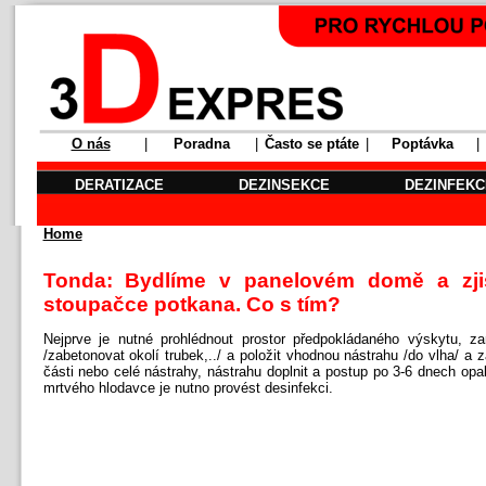
O nás
|
Poradna
|
Často se ptáte
|
Poptávka
|
DERATIZACE
DEZINSEKCE
DEZINFEKC
Home
Tonda: Bydlíme v panelovém domě a zjis
stoupačce potkana. Co s tím?
Nejprve je nutné prohlédnout prostor předpokládaného výskytu, z
/zabetonovat okolí trubek,../ a položit vhodnou nástrahu /do vlha/ a 
části nebo celé nástrahy, nástrahu doplnit a postup po 3-6 dnech op
mrtvého hlodavce je nutno provést desinfekci.